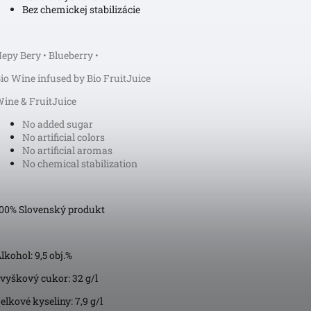
Bez chemickej stabilizácie
epy Bery • Blueberry •
io Wine infused by Bio FruitJuice
ine & FruitJuice
No added sugar
No artificial colors
No artificial aromas
No chemical stabilization
00% Slovenský produkt
lkohol: 9,5 obj.%
vyškový cukor: 32 g/l
elkové kyseliny: 7,9 g/l