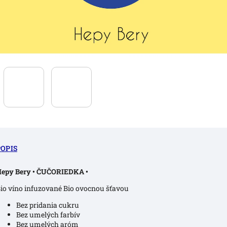
POPIS
epy Bery • ČUČORIEDKA •
io víno infuzované Bio ovocnou šťavou
Bez pridania cukru
Bez umelých farbív
Bez umelých aróm