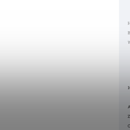
H
B
W
1
A
Z
C