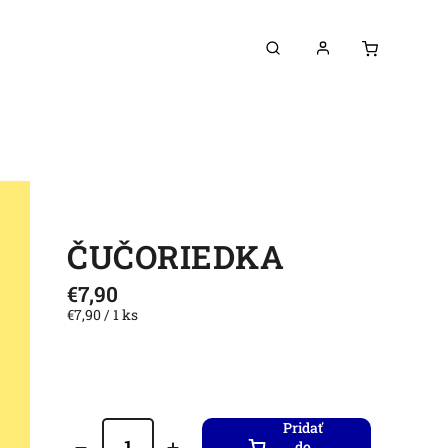
ČUČORIEDKA
€7,90
€7,90 / 1 ks
Pridať
do