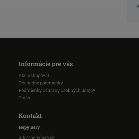
o
Informácie pre vás
Ako nakupovať
Obchodné podmienky
Podmienky ochrany osobných údajov
O nás
Kontakt
Hepy Bery
info
@
hepybery.sk