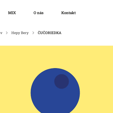
MIX
O nás
Kontakt
v
/
Hepy Bery
/
ČUČORIEDKA